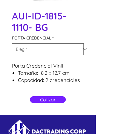
AUI-ID-1815-
1110- BG
PORTA CREDENCIAL
*
Porta Credencial Vinil
Tamaño: 8.2 x 12.7 cm
Capacidad: 2 credenciales
Tamaño de PVC: 5.5 x 8.5
cm
Cotizar
( Zipper Transparente)