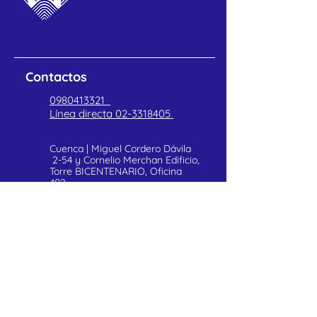
Contactos
0980413321
Línea directa
02-3318405
Cuenca | Miguel Cordero Dávila
2-54 y Cornelio Merchan Edificio,
Torre BICENTENARIO, Oficina
402
POLITICAS DE PRIVACIDAD
Atención al cliente