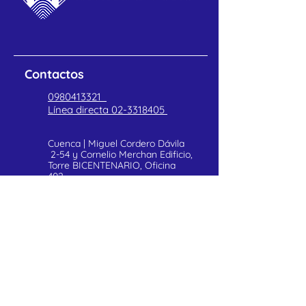
Contactos
0980413321
Línea directa
02-3318405
Cuenca | Miguel Cordero Dávila
2-54 y Cornelio Merchan Edificio,
Torre BICENTENARIO, Oficina
402
POLITICAS DE PRIVACIDAD
Atención al cliente