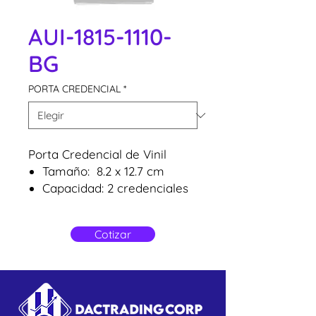
AUI-1815-1110-
BG
PORTA CREDENCIAL
*
Porta Credencial de Vinil
Tamaño: 8.2 x 12.7 cm
Capacidad: 2 credenciales
Tamaño de PVC: 5.5 x 8.5
cm
Cotizar
( Zipper Transparente)