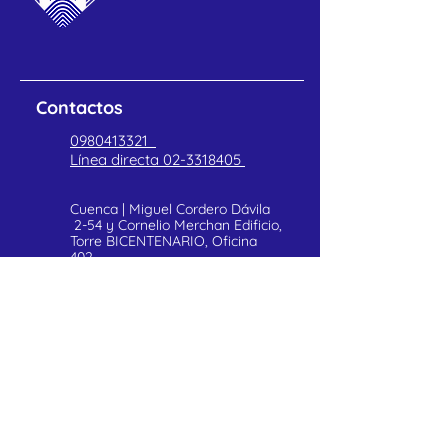
Contactos
0980413321
Línea directa
02-3318405
Cuenca | Miguel Cordero Dávila
2-54 y Cornelio Merchan Edificio,
Torre BICENTENARIO, Oficina
402
POLITICAS DE PRIVACIDAD
Atención al cliente