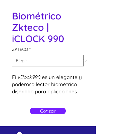
Biométrico
Zkteco |
iCLOCK 990
ZKTECO
*
Ei
iClock990
es un elegante y
poderoso lector biométrico
diseñado para aplicaciones
de control de acceso y
tiempo y asistencia de
Cotizar
empleados.
Capacidad Huellas
Digitales 8.000 / 10.000