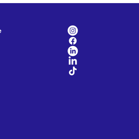
 42/60 columnas - Papel de
de ancho: 42/31 columnas -
 de caracteres (Ancho x
,08 x 2,13. Estándar: - Papel
e
mm de ancho: 48/64
as - Papel de 58 mm de
: 35/46 columnas Tamaño
ácter: 0.08 x 2.13 mm y 1.25 x
m Fuentes: 9 x 17 y 12 x 24
 / caracteres (Ancho x Alto)
to de caracteres: 95
méricos, 18 internacionales,
3 gráficos Características
lgada: 22,6 y 16,9 cpi Código
ras: UPC-A, UPC-E, JAN13
), JAN8 (EAN),
9/93/128 ITF, CODABAR
, GS1-128, GS1 DataBar.