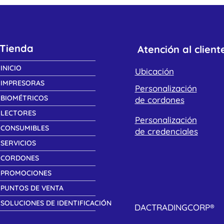
ancho:
58 mm 
Tamaño
Alto) 0
Tienda
Atención al client
de 80 
INICIO
column
Ubicación
ancho
IMPRESORAS
Personalización
del car
BIOMÉTRICOS
de cordones
3.00 m
LECTORES
puntos
Personalización
CONSUMIBLES
Conjun
de credenciales
alfanu
SERVICIOS
128 x 4
CORDONES
por pu
PROMOCIONES
de Bar
PUNTOS DE VENTA
(EAN13
CODE3
SOLUCIONES DE IDENTIFICACIÓN
DACTRADINGCORP®
(NW-7)