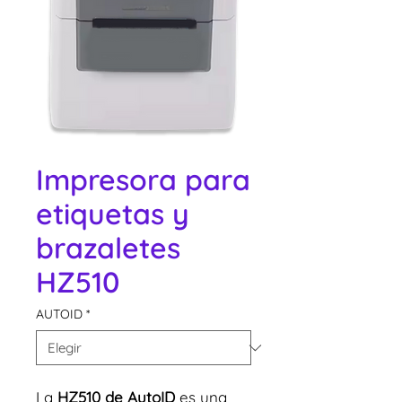
Impresora para
etiquetas y
brazaletes
HZ510
AUTOID
*
La
HZ510 de AutoID
es una