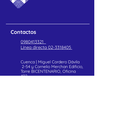
Contactos
0980413321
Línea directa
02-3318405
Cuenca | Miguel Cordero Dávila
2-54 y Cornelio Merchan Edificio,
Torre BICENTENARIO, Oficina
402
POLITICAS DE PRIVACIDAD
Atención al cliente