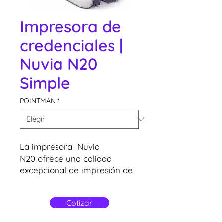
Impresora de
credenciales |
Nuvia N20
Simple
POINTMAN
*
La impresora Nuvia
N20 ofrece una calidad
excepcional de impresión de
borde a borde. Ideal para
tarjetas de identificación,
Cotizar
tarjetas de membresía y
tarjetas bancarias.