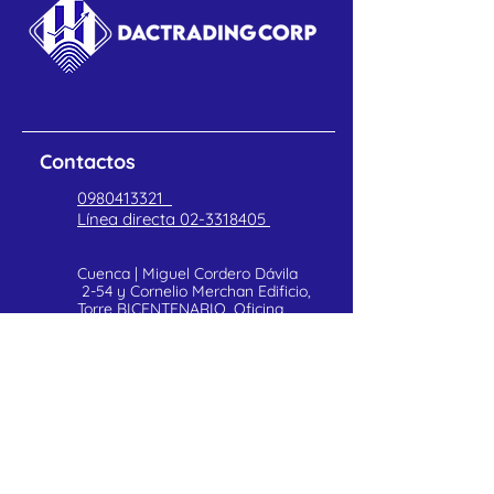
códigos de barras, textos y
logotipos en materiales
sintéticos, como polietileno,
polipropileno, poliéster,
entre otros.
Contactos
0980413321
Línea directa
02-3318405
Cuenca | Miguel Cordero Dávila
2-54 y Cornelio Merchan Edificio,
Torre BICENTENARIO, Oficina
402
POLITICAS DE PRIVACIDAD
Atención al cliente