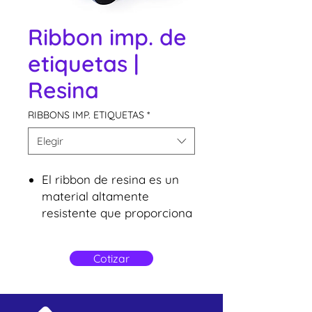
Ribbon imp. de
etiquetas |
Resina
RIBBONS IMP. ETIQUETAS
*
Elegir
El ribbon de resina es un
material altamente
resistente que proporciona
un mayor nivel de
durabilidad para
Cotizar
impresoras de etiquetas.
Se utiliza en impresoras de
etiquetas para imprimir