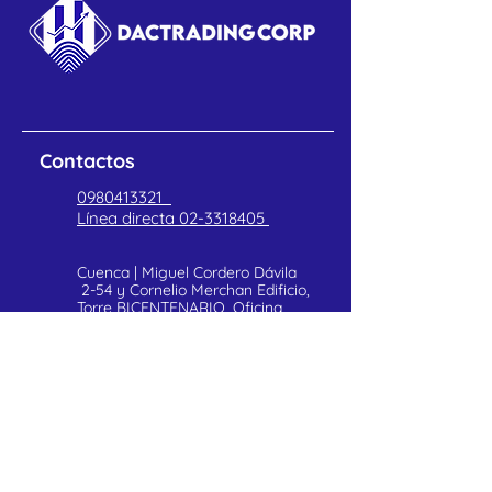
tiempo.
Cinta color YMCKO
200 impresiones por rollo
Compatible con: Zebra
ZC100/ZC300
Contactos
0980413321
Línea directa
02-3318405
Cuenca | Miguel Cordero Dávila
2-54 y Cornelio Merchan Edificio,
Torre BICENTENARIO, Oficina
402
POLITICAS DE PRIVACIDAD
Atención al cliente