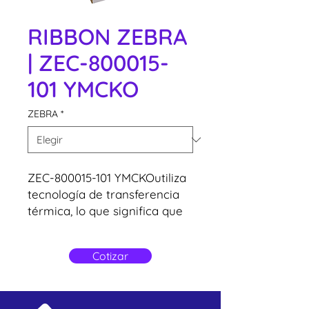
RIBBON ZEBRA
| ZEC-800015-
101 YMCKO
ZEBRA
*
ZEC-800015-101 YMCKOutiliza
tecnología de transferencia
térmica, lo que significa que
el color se transfiere al
material mediante el calor,
Cotizar
ofreciendo una mayor
resistencia al desgaste y al
deterioro a lo largo del