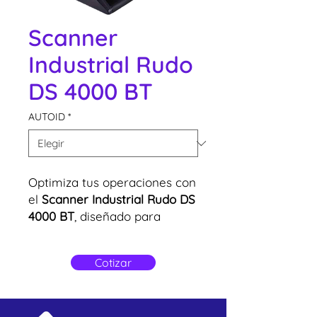
Scanner
Industrial Rudo
DS 4000 BT
AUTOID
*
Optimiza tus operaciones con
el
Scanner Industrial Rudo DS
4000 BT
, diseñado para
ofrecer un rendimiento
superior en entornos
Cotizar
exigentes. Con tecnología
inalámbrica avanzada, sellado
IP65/IP67 y resistencia a