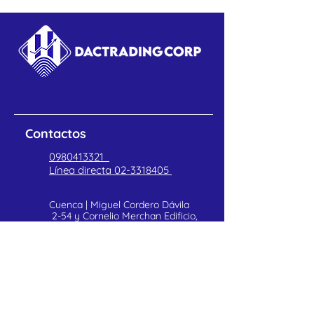
Utiliza la tecnología de
identificación por
radiofrecuencia (RFID) para
permitir el acceso seguro a
través de puertas y otros
puntos de entrada.
Tamaño: 8.5 x 5.5 cm
Contactos
0980413321
Línea directa
02-3318405
Cuenca | Miguel Cordero Dávila
2-54 y Cornelio Merchan Edificio,
Torre BICENTENARIO, Oficina
402