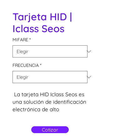
Tarjeta HID |
Iclass Seos
MIFARE
*
FRECUENCIA
*
La tarjeta HID Iclass Seos es
una solución de identificación
electrónica de alto
rendimiento que ofrece
seguridad y flexibilidad en el
Cotizar
control de acceso a
diferentes instalaciones.