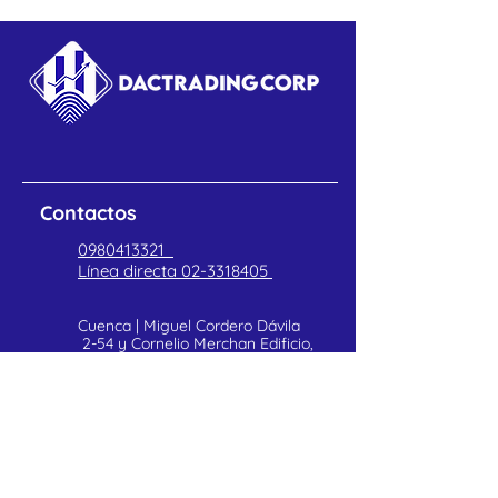
MIFARE.
Tamaño: 8.5 x 5.5 cm
ID único : 32 bits
Contactos
0980413321
Línea directa
02-3318405
Cuenca | Miguel Cordero Dávila
2-54 y Cornelio Merchan Edificio,
Torre BICENTENARIO, Oficina
402