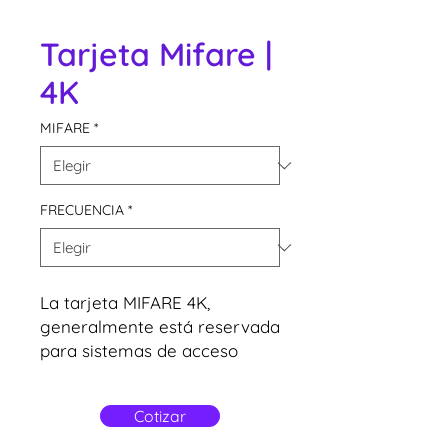
Tarjeta Mifare |
4K
MIFARE
*
FRECUENCIA
*
La tarjeta MIFARE 4K,
generalmente está reservada
para sistemas de acceso
biométrico con tarjeta o con
huella digital donde las
Cotizar
huellas digitales se
almacenan en la memoria